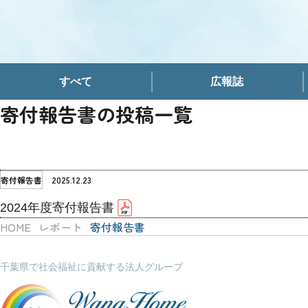
施設からのご報告
ワーナーホームの歩み
山武拠点（大網白里市）
お知らせ
法人概要・アクセス
千葉拠点（千葉市緑区）
広報誌
すべて
広報誌
寄付のお願い
長生拠点（茂原市）
事業報告
お知らせ
寄付報告書の投稿一覧
柏拠点（柏市）
寄付報告書
各種報告
継続支援
柏拠点（すくすくハウス）
自己評価表
イベント
今回のみ
2025.12.23
寄付報告書
2024年度寄付報告書
採用情報
HOME
レポート
寄付報告書
千葉県で社会福祉に貢献する法人グループ